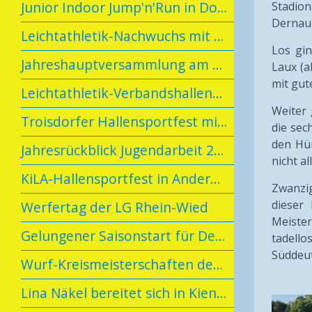
Junior Indoor Jump'n'Run in Dortmund
Stadion
Dernau 
Leichtathletik-Nachwuchs mit Spaß und Erfolg beim U14-Talent-Meeting
Los gin
Jahreshauptversammlung am 19.02.2025
Laux (a
mit gu
Leichtathletik-Verbandshallenmeisterschaften Rheinhessen/Rheinland
Weiter 
Troisdorfer Hallensportfest mit Dernauer Beteiligung
die sec
den Hür
Jahresrückblick Jugendarbeit 2024
nicht al
KiLA-Hallensportfest in Andernach
Zwanzig
dieser 
Werfertag der LG Rhein-Wied
Meiste
Gelungener Saisonstart für Dernauer Leichtathletinnen in Diez
tadello
Süddeut
Wurf-Kreismeisterschaften der LG Kreis Ahrweiler
Lina Näkel bereitet sich in Kienbaum vor