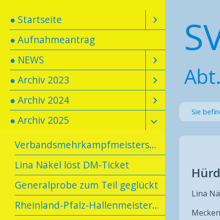
S
● Startseite
● Aufnahmeantrag
● NEWS
Abt.
● Archiv 2023
● Archiv 2024
Sie befi
● Archiv 2025
Verbandsmehrkampfmeisterschaft in Konz
Lina Näkel löst DM-Ticket
Hürd
Generalprobe zum Teil geglückt
Lina Nä
Rheinland-Pfalz-Hallenmeisterschaften U20/U16
Mecken