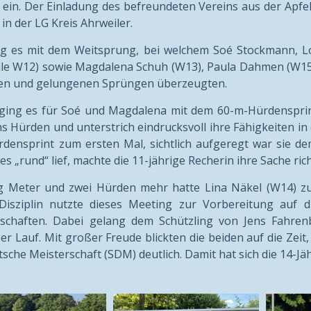
 ein. Der Einladung des befreundeten Vereins aus der Apfe
in der LG Kreis Ahrweiler.
g es mit dem Weitsprung, bei welchem Soé Stockmann, Lo
lle W12) sowie Magdalena Schuh (W13), Paula Dahmen (W15)
ten und gelungenen Sprüngen überzeugten.
ging es für Soé und Magdalena mit dem 60-m-Hürdensprint
hs Hürden und unterstrich eindrucksvoll ihre Fähigkeiten in 
densprint zum ersten Mal, sichtlich aufgeregt war sie d
les „rund“ lief, machte die 11-jährige Recherin ihre Sache rich
 Meter und zwei Hürden mehr hatte Lina Näkel (W14) zu 
Disziplin nutzte dieses Meeting zur Vorbereitung auf di
rschaften. Dabei gelang dem Schützling von Jens Fahren
ser Lauf. Mit großer Freude blickten die beiden auf die Zei
sche Meisterschaft (SDM) deutlich. Damit hat sich die 14-Jähri