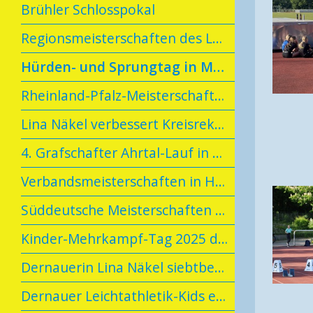
Brühler Schlosspokal
Regionsmeisterschaften des Leichtathletikverbandes Rheinhessen-Rheinland
Hürden- und Sprungtag in Meckenheim
Rheinland-Pfalz-Meisterschaften U20/U16 in Neuwied
Lina Näkel verbessert Kreisrekord
4. Grafschafter Ahrtal-Lauf in Vettelhoven
Verbandsmeisterschaften in Hachenburg
Süddeutsche Meisterschaften in der U23/U16
Kinder-Mehrkampf-Tag 2025 der LG Meckenheim
Dernauerin Lina Näkel siebtbeste Mehrkämpferin (W14) in Deutschland
Dernauer Leichtathletik-Kids erlangen das Tim-Lobinger-Athletik-Abzeichen