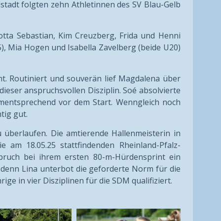
lstadt folgten zehn Athletinnen des SV Blau-Gelb
tta Sebastian, Kim Creuzberg, Frida und Henni
, Mia Hogen und Isabella Zavelberg (beide U20)
. Routiniert und souverän lief Magdalena über
dieser anspruchsvollen Disziplin. Soé absolvierte
ementsprechend vor dem Start. Wenngleich noch
tig gut.
überlaufen. Die amtierende Hallenmeisterin in
e am 18.05.25 stattfindenden Rheinland-Pfalz-
bruch bei ihrem ersten 80-m-Hürdensprint ein
t, denn Lina unterbot die geforderte Norm für die
ge in vier Disziplinen für die SDM qualifiziert.